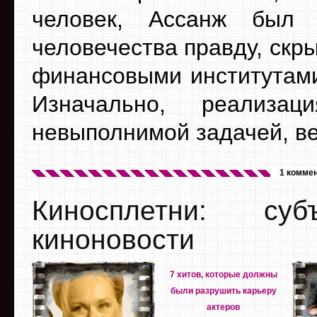
человек, Ассанж был
человечества правду, ск
финансовыми институтами
Изначально, реализа
невыполнимой задачей, в
1 комме
Киносплетни: су
киноновости
7 хитов, которые должны
были разрушить карьеру
актеров