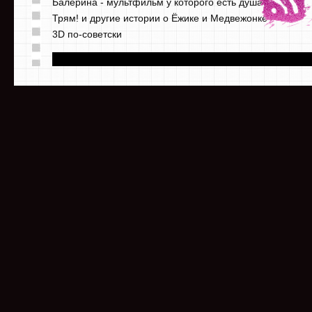
Балерина - мультфильм у которого есть душа
Трям! и другие истории о Ёжике и Медвежонке
3D по-советски