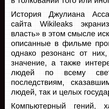
в толковании того или ино
История Джулиана Асс
сайта Wikileaks экран
власть» в этом смысле ис
описанные в фильме прои
однако резонанс от них,
значение, а также интер
людей по всему свет
последствиям, сказавши
людей, так и целых госуда
Компьютерный гений, 