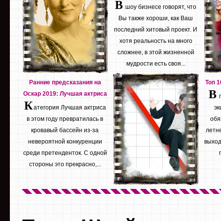
В
шоу бизнесе говорят, что
Вы также хороши, как Ваш
последний хитовый проект. И
хотя реальность на много
сложнее, в этой жизненной
мудрости есть своя...
Ранние предсказания на
Топ 
В
Оскар 2019: Лучшая актриса
К
атегория Лучшая актриса
эк
в этом году превратилась в
обя
кровавый бассейн из-за
летне
невероятной конкуренции
выход
среди претенденток. С одной
стороны это прекрасно,...