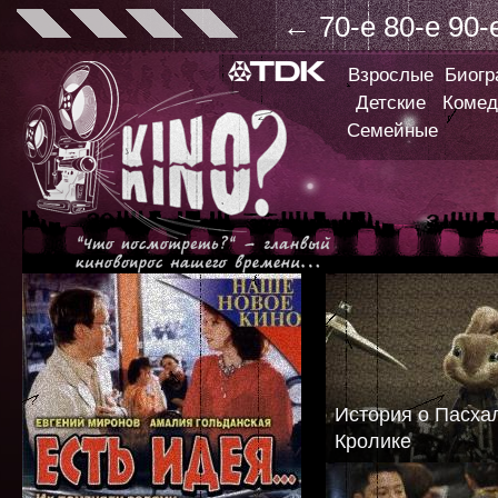
←
70-е
80-е
90-
Взрослые
Биог
Детские
Комед
Семейные
История о Пасха
Кролике