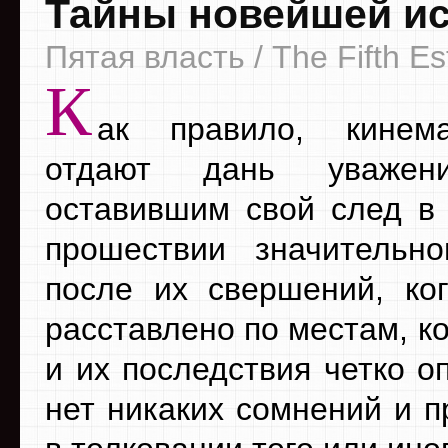
Тайны новейшей ис
Пятая власть / The Fifth Es
К
ак правило, кинема
отдают дань уважен
оставившим свой след в 
прошествии значительн
после их свершений, ко
расставлено по местам, к
и их последствия четко о
нет никаких сомнений и п