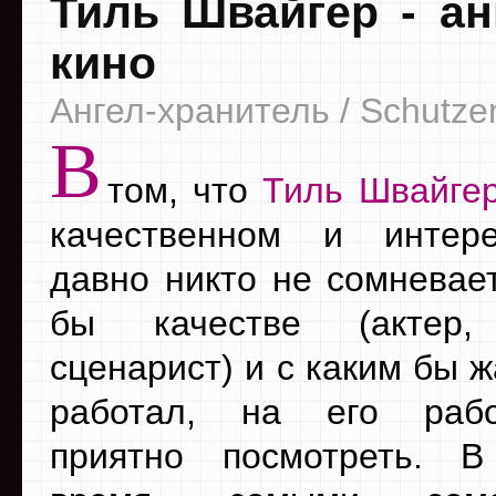
Тиль Швайгер - ан
кино
Ангел-хранитель / Schutze
В
том, что
Тиль Швайге
качественном и интер
давно никто не сомневает
бы качестве (актер,
сценарист) и с каким бы 
работал, на его раб
приятно посмотреть. В