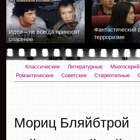
Фантастический 
Идеи – не всегда приносят
терроризме
спасение
Классические
Литературные
Многосери
Романтические
Советские
Стереотипные
Мориц Бляйбтрой