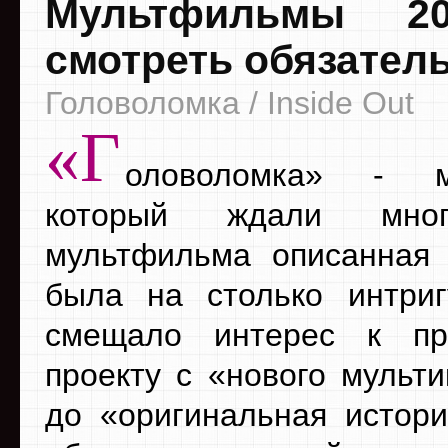
Мультфильмы 20
смотреть обязател
Головоломка / Inside Out
«Г
оловоломка» - м
который ждали мно
мультфильма описанная
была на столько интри
смещало интерес к пр
проекту с «нового мульти
до «оригинальная истори