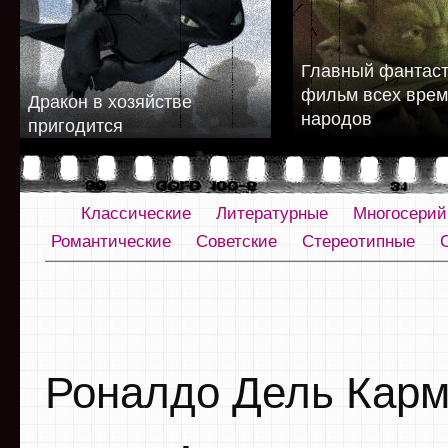
Главный фантаст
фильм всех врем
Дракон в хозяйстве
народов
пригодится
Классические
Литературные
Многосери
Романтические
Советские
Стереотипные
Роналдо Дель Кар