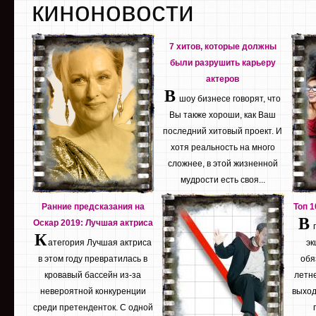
киноновости
7 хитов, которые должны
были разрушить карьеру
актеров
В
шоу бизнесе говорят, что
Вы также хороши, как Ваш
последний хитовый проект. И
хотя реальность на много
сложнее, в этой жизненной
мудрости есть своя...
Ранние предсказания на
Топ 
В
Оскар 2019: Лучшая актриса
К
атегория Лучшая актриса
эк
в этом году превратилась в
обя
кровавый бассейн из-за
летне
невероятной конкуренции
выход
среди претенденток. С одной