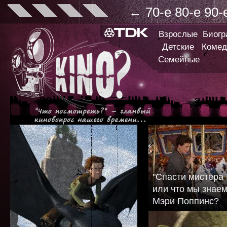
←
70-е
80-е
90-
Взрослые
Биог
Детские
Комед
Семейные
"Спасти мистера 
или что мы знаем
Мэри Поппинс?