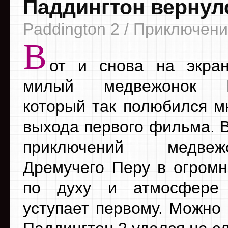
Паддингтон вернул
Paddington 2 / Приключен
В
от и снова на экран
милый медвежонок Па
который так полюбился м
выхода первого фильма. В
приключений медве
Дремучего Перу в огром
по духу и атмосфере
уступает первому. Можно 