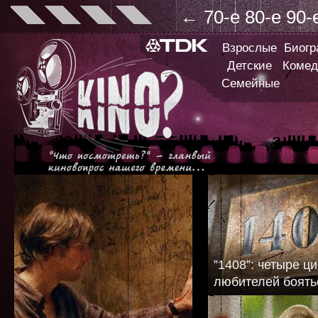
←
70-е
80-е
90-
Взрослые
Биог
Детские
Комед
Семейные
”1408”: четыре 
любителей боять