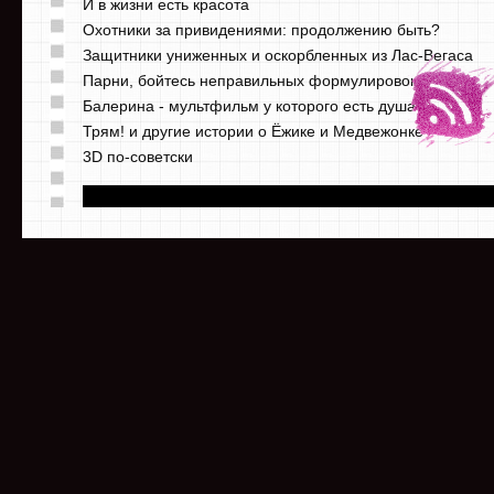
И в жизни есть красота
Охотники за привидениями: продолжению быть?
Защитники униженных и оскорбленных из Лас-Вегаса
Парни, бойтесь неправильных формулировок
Балерина - мультфильм у которого есть душа
Трям! и другие истории о Ёжике и Медвежонке
3D по-советски