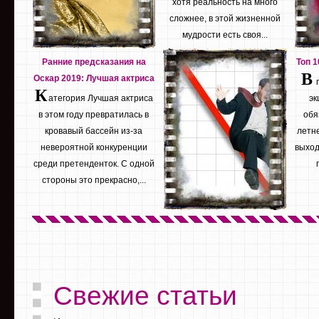
хотя реальность на много
сложнее, в этой жизненной
мудрости есть своя...
Ранние предсказания на
Топ 
В
Оскар 2019: Лучшая актриса
К
атегория Лучшая актриса
эк
в этом году превратилась в
обя
кровавый бассейн из-за
летне
невероятной конкуренции
выход
среди претенденток. С одной
стороны это прекрасно,...
Свежие статьи