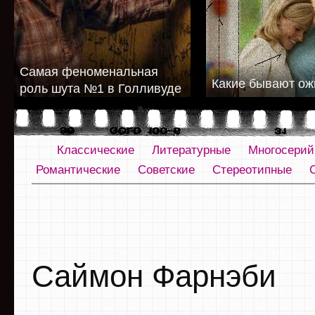
Cамая феноменальная
Какие бывают о
роль шута №1 в Голливуде
Классические
Литературные
Многосери
Романтические
Советские
Стереотипные
Саймон Фарнэби