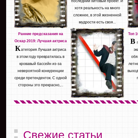
последний хитовый проект. И
хотя реальность на много
сложнее, в этой жизненной
мудрости есть своя...
Ранние предсказания на
Топ 
В
Оскар 2019: Лучшая актриса
К
атегория Лучшая актриса
эк
в этом году превратилась в
обя
кровавый бассейн из-за
летне
невероятной конкуренции
выход
среди претенденток. С одной
стороны это прекрасно,...
Свежие статьи