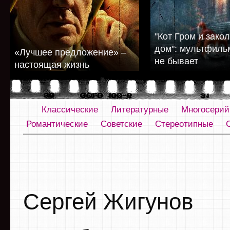
"Кот Гром и зак
дом": мультфиль
«Лучшее предложение» –
не бывает
настоящая жизнь
Классические
Литературные
Многосери
Романтические
Советские
Стереотипные
Сергей Жигунов