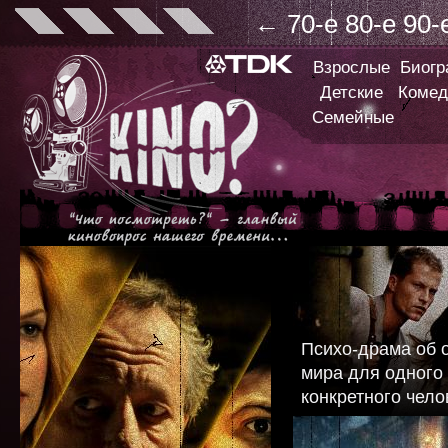
←
70-е
80-е
90-
Взрослые
Биог
Детские
Комед
Семейные
Психо-драма об 
мира для одного
конкретного чело