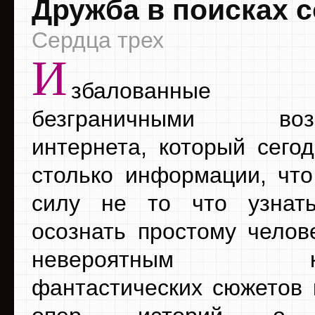
Дружба в поисках 
Сердца трех
И
збалованные
безграничными возм
интернета, который сего
столько информации, что
силу не то что узнат
осознать простому челове
невероятным кол
фантастических сюжетов 