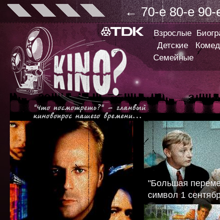
←
70-е
80-е
90-
Взрослые
Биог
Детские
Комед
Семейные
"Большая переме
символ 1 сентяб