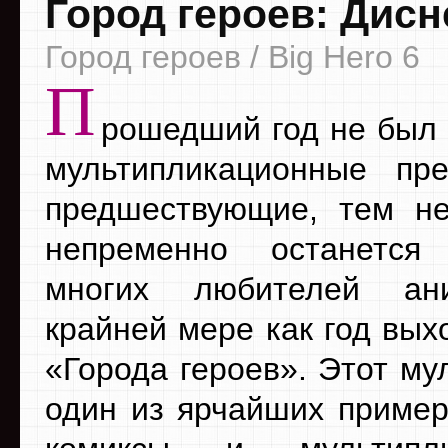
Город героев: Дисн
Город героев / Big Hero 6
П
рошедший год не был 
мультипликационные пр
предшествующие, тем н
непременно останетс
многих любителей ан
крайней мере как год вых
«Города героев». Этот м
один из ярчайших примеро