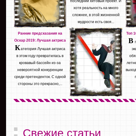
последний хитовый проект. И
хотя реальность на много
сложнее, в этой жизненной
мудрости есть своя...
Ранние предсказания на
Топ 
В
Оскар 2019: Лучшая актриса
К
атегория Лучшая актриса
эк
в этом году превратилась в
обя
кровавый бассейн из-за
летне
невероятной конкуренции
выход
среди претенденток. С одной
стороны это прекрасно,...
Свежие статьи