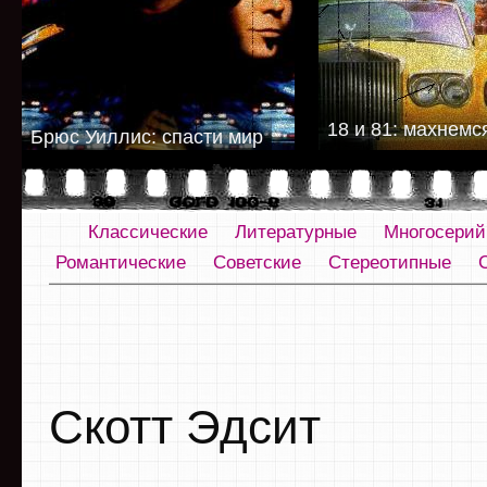
18 и 81: махнемс
Брюс Уиллис: спасти мир
Классические
Литературные
Многосери
Романтические
Советские
Стереотипные
Скотт Эдсит