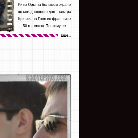
Риты Оры на большом экране
до сегодняшнего дня – сестра
Кристиана Грея во франшизе
50 оттенков. Поэтому ее
желание...
Ещё...