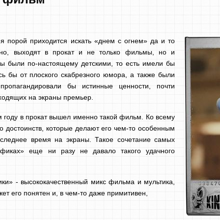
я порой приходится искать «днем с огнем» да и то
чно, выходят в прокат и не только фильмы, но и
 бы были по-настоящему детскими, то есть имели бы
ь бы от плоского скабрезного юмора, а также были
ропагандировали бы истинные ценности, почти
ходящих на экраны премьер.
м году в прокат вышел именно такой фильм. Ко всему
ко достоинств, которые делают его чем-то особенным
следнее время на экраны. Такое сочетание самых
рфиках» еще ни разу не давало такого удачного
ики» - высококачественный микс фильма и мультика,
ет его понятен и, в чем-то даже примитивен,