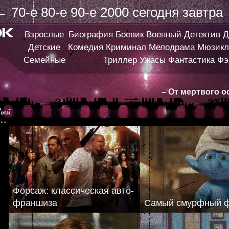
←
70-е
80-е
90-е
2000
сегодня
завтра
Взрослые
Биография
Боевик
Военный
Детектив
Д
Детские
Комедия
Криминал
Мелодрама
Мюзикл
Семейные
Триллер
Ужасы
Фантастика
Фэ
– От мертвого о
Форсаж: классическая авто-
франшиза
Самый смурфный 