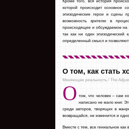
Кроме того, вся история происх
которой происходит основное с
эпизодические герои и сцены п
возможность зрителю в проце
происходящее и обсуждаемое на э
так как ни один эпизодический
определенный смысл и позволяют с
О том, как стать 
Меняющие реальность / The Adjus
О
том, что человек – сам х
написано не мало книг. Э
среди авторов, творящих в жанре
возвращайся, не изменится и одно
Вместе с тем, все гениальное как 