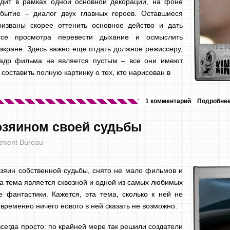
одит в рамках одной основной декорации, на фоне
обытие – диалог двух главных героев. Оставшиеся
ризваны скорее оттенить основное действо и дать
ссе просмотра перевести дыхание и осмыслить
кране. Здесь важно еще отдать должное режиссеру,
 кадр фильма не является пустым – все они имеют
оставить полную картинку о тех, кто нарисован в
1 комментарий
Подробне
хозяином своей судьбы
tment Bureau
озяин собственной судьбы, снято не мало фильмов и
та тема является сквозной и одной из самых любимых
 фантастики. Кажется, эта тема, сколько к ней не
временно ничего нового в ней сказать не возможно.
всегда просто: по крайней мере так решили создатели