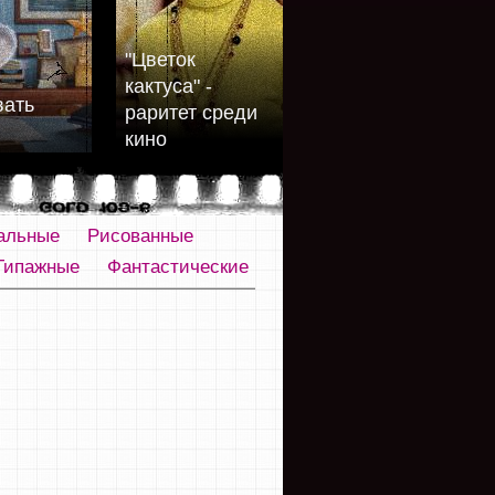
"Цветок
кактуса" -
вать
раритет среди
кино
альные
Рисованные
Типажные
Фантастические