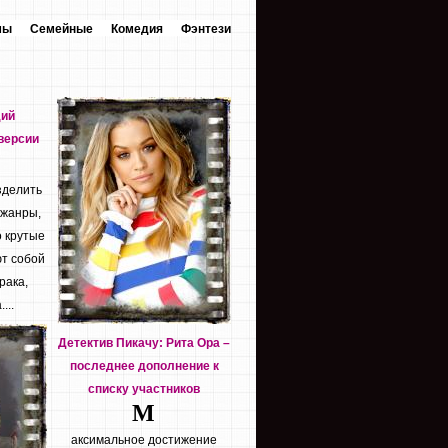
мы
Семейные
Комедия
Фэнтези
дий
версии
зделить
 жанры,
о крутые
т собой
рака,
...
Детектив Пикачу: Рита Ора –
последнее дополнение к
списку участников
М
аксимальное достижение