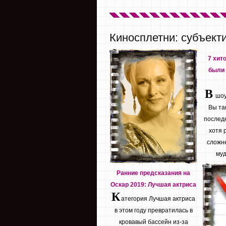
Киносплетни: субъект
7 хит
были 
В
шоу 
Вы та
последн
хотя 
сложне
муд
Ранние предсказания на
Оскар 2019: Лучшая актриса
К
атегория Лучшая актриса
в этом году превратилась в
кровавый бассейн из-за