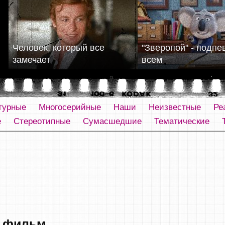
Человек, который все
"Зверопой" - подпе
замечает
всем
турные
Многосерийные
Наши
Неизвестные
Ре
е
Стереотипные
Сумасшедшие
Тематические
 фильм