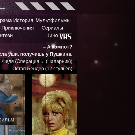
→
рама
История
Мультфильмы
Приключения
Сериалы
нтези
Кино
– А компот?
сла уши, получишь у Пушкина.
Федя (Операция Ы (Напарник))
Остап Бендер (12 стульев)
фильм