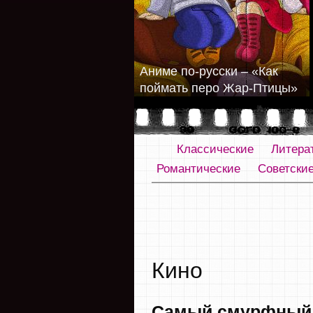
Аниме по-русски – «Как
поймать перо Жар-Птицы»
Классические
Литера
Романтические
Советски
Кино
Самый смурфный