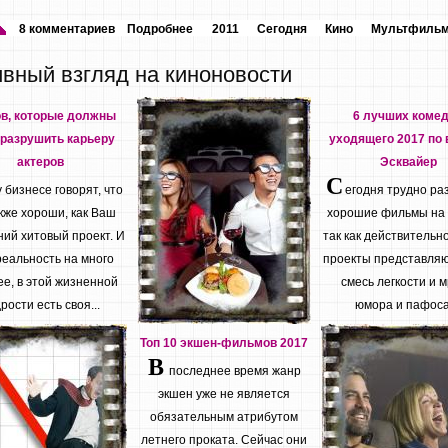
8 комментариев
Подробнее
2011
Сегодня
Кино
Мультфиль
ивный взгляд на киноновости
ов, которые должны
6 лучших коме
разрушить карьеру
уходящего 2017 по 
актеров
Эсквайер
С
бизнесе говорят, что
егодня трудно ра
кже хороши, как Ваш
хорошие фильмы на
ий хитовый проект. И
так как действительн
реальность на много
проекты представляю
е, в этой жизненной
смесь легкости и м
рости есть своя...
юмора и пафоса.
Топ 10 экшен-фильмов 2017
В
последнее время жанр
экшен уже не является
обязательным атрибутом
летнего проката. Сейчас они