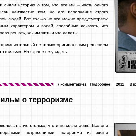
 сняли историю о том, что все мы – часть одного
исан неизвестно кем, но его исполнение строго
пой людей. Вот только не все можно предусмотреть:
ным характером и волей, способные доказать, что
раво решать, как им жить и что делать.
 примечательный не только оригинальным решением
го фильма. На экране не увидеть
7 комментариев
Подробнее
2011
Вз
ильм о терроризме
велось нынче столько, что и не сосчитаешь. Все они
 нервными потрясениями, историями из жизни