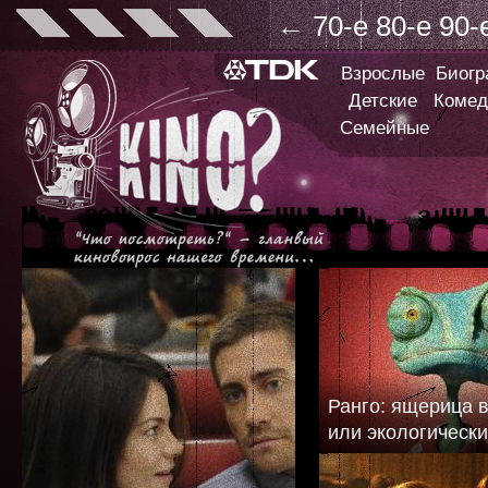
←
70-е
80-е
90-
Взрослые
Биог
Детские
Комед
Семейные
Ранго: ящерица 
или экологически