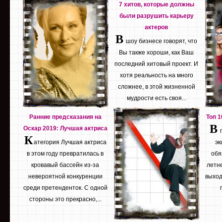
7 хитов, которые должны
были разрушить карьеру
актеров
В
шоу бизнесе говорят, что
Вы также хороши, как Ваш
последний хитовый проект. И
хотя реальность на много
сложнее, в этой жизненной
мудрости есть своя...
Ранние предсказания на
Топ 
В
Оскар 2019: Лучшая актриса
К
атегория Лучшая актриса
эк
в этом году превратилась в
обя
кровавый бассейн из-за
летне
невероятной конкуренции
выход
среди претенденток. С одной
стороны это прекрасно,...