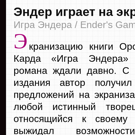
Эндер играет на эк
Игра Эндера / Ender's Ga
Э
кранизацию книги Ор
Карда «Игра Эндера» 
романа ждали давно. С
издания автор получил
предложений на экраниза
любой истинный творец
относящийся к своему
выжидал возможнос