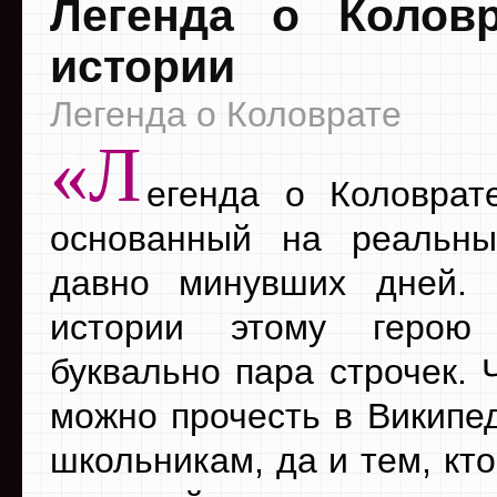
Легенда о Колов
истории
Легенда о Коловрате
«Л
егенда о Коловрат
основанный на реальны
давно минувших дней. 
истории этому герою
буквально пара строчек. 
можно прочесть в Википед
школьникам, да и тем, кто