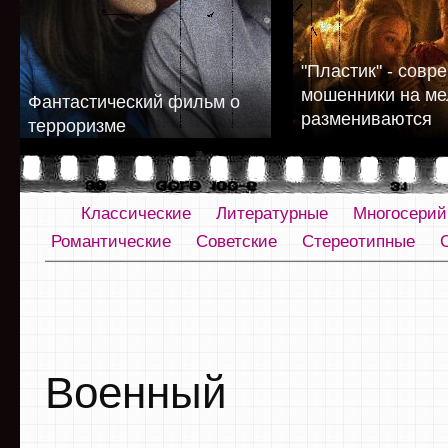
"Пластик" - совр
мошенники на ме
Фантастический фильм о
размениваются
терроризме
Классические
Литературные
Многосери
Романтические
Советские
Стереотипные
Военный