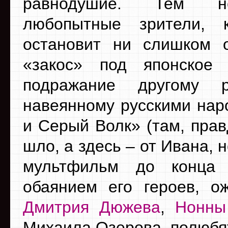
равнодушие. Тем н
любопытные зрители, 
остановит ни слишком 
«закос» под японское
подражание другому р
навеянному русскими нар
и Серый Волк» (там, прав
шло, а здесь – от Ивана, н
мультфильм до конца 
обаянием его героев, о
Дмитрия Дюжева
,
Нонны
Михаила Озерова, полюбят