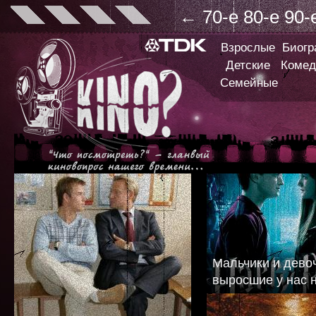
←
70-е
80-е
90-
Взрослые
Биог
Детские
Комед
Семейные
Мальчики и дево
выросшие у нас н