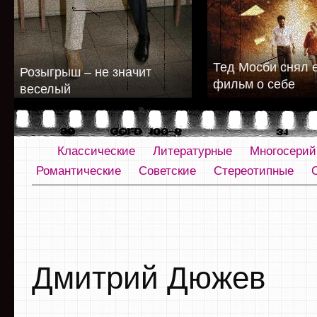
Тед Мосби снял 
Розыгрыш – не значит
фильм о себе
веселый
Классические
Литературные
Многосери
Романтические
Советские
Стереотипные
Дмитрий Дюжев