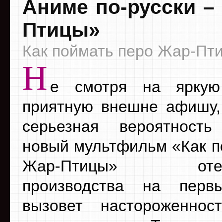
Аниме по-русски –
Птицы»
Как поймать перо Жар-Пт
Н
е смотря на ярку
приятную внешне афишу,
серьезная вероятность
новый мультфильм «Как п
Жар-Птицы» отечес
производства на перв
вызовет настороженно