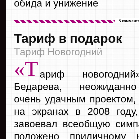
обида и унижение
5 коммент
Тариф в подарок
Тариф Новогодний
«Т
ариф новогодний
Бедарева, неожиданн
очень удачным проектом,
на экранах в 2008 году
завоевал всеобщую симп
положено приличному н