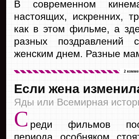
В современном кинем
настоящих, искренних, т
как в этом фильме, а зд
разных поздравлений 
женским днем. Разные мам
2 комме
Если жена изменила
Яды или Всемирная истор
С
реди фильмов пост
периода особняком стоя