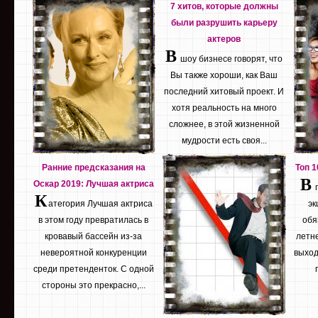
7 хитов, которые должны
были разрушить карьеру
актеров
В
шоу бизнесе говорят, что
Вы также хороши, как Ваш
последний хитовый проект. И
хотя реальность на много
сложнее, в этой жизненной
мудрости есть своя...
Ранние предсказания на
Топ 
В
Оскар 2019: Лучшая актриса
К
атегория Лучшая актриса
эк
в этом году превратилась в
обя
кровавый бассейн из-за
летне
невероятной конкуренции
выход
среди претенденток. С одной
стороны это прекрасно,...