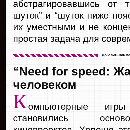
абстрагировавшись от т
шуток” и “шуток ниже поя
их уместными и не конце
простая задача для совре
Добавить комм
“Need for speed: Ж
человеком
К
омпьютерные игр
становились осн
кинопроектов. Хорошо эт