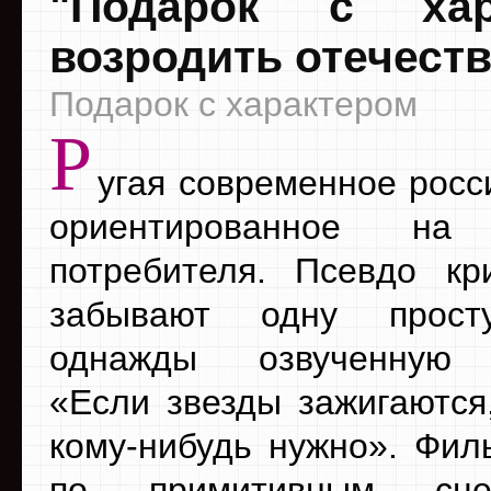
"Подарок с хар
возродить отечеств
Подарок с характером
Р
угая современное росс
ориентированное на 
потребителя. Псевдо кр
забывают одну прост
однажды озвученную 
«Если звезды зажигаются,
кому-нибудь нужно». Фил
по примитивным сц