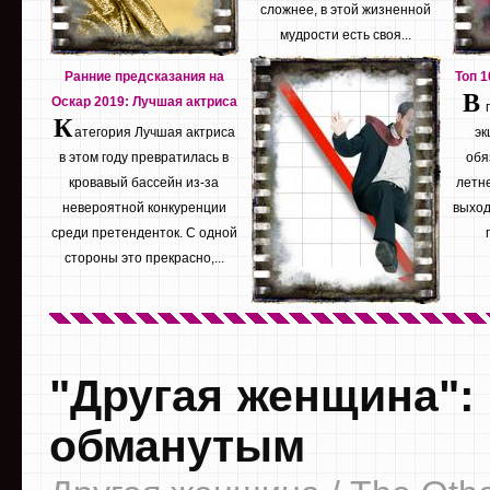
сложнее, в этой жизненной
мудрости есть своя...
Ранние предсказания на
Топ 
В
Оскар 2019: Лучшая актриса
К
атегория Лучшая актриса
эк
в этом году превратилась в
обя
кровавый бассейн из-за
летне
невероятной конкуренции
выход
среди претенденток. С одной
стороны это прекрасно,...
"Другая женщина":
обманутым