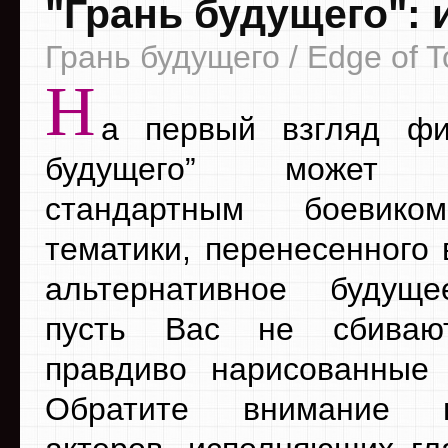
"Грань будущего": 
Грань будущего / Edge of 
Н
а первый взгляд фи
будущего” может п
стандартным боевико
тематики, перенесенного 
альтернативное будуще
пусть Вас не сбиваю
правдиво нарисованные
Обратите внимание 