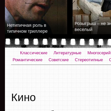
Розыгрыш – не з
Нетипичная роль в
веселый
типичном триллере
Классические
Литературные
Многосери
Романтические
Советские
Стереотипные
Кино