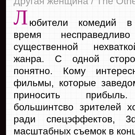
Другая женщина / The Ot
Л
юбители комедий в
время несправедлив
существенной нехватк
жанра. С одной стор
понятно. Кому интерес
фильмы, которые заведо
приносить прибыль
большинтсво зрителей х
ради спецэффектов, 3
масштабных съемок в конц