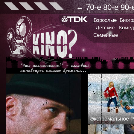
←
70-е
80-е
90-
Взрослые
Биог
Детские
Комед
Семейные
Экстремальное 