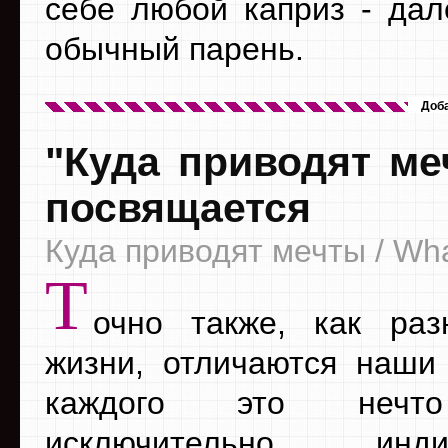
себе любой каприз - дал
обычный парень.
Доб
"Куда приводят ме
посвящается
Куда приводят мечты / W
Т
очно также, как раз
жизни, отличаются наши
каждого это нечто
исключительно индив