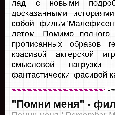
лад с новыми подроб
досказанными историями
собой фильм“Малефисен
летом. Помимо полного,
прописанных образов г
красивой актерской и
смысловой нагрузки 
фантастически красивой к
1 к
"Помни меня" - фи
Помни меня / Remember 