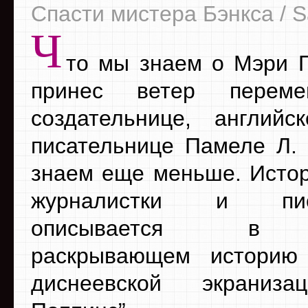
Спасти мистера Бэнкса / S
Ч
то мы знаем о Мэри 
принес ветер пере
создательнице, английс
писательнице Памеле Л.
знаем еще меньше. Истор
журналистки и писа
описывается в 
раскрывающем историю 
диснеевской экраниз