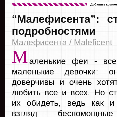
Добавить комме
“Малефисента”: с
подробностями
Малефисента / Maleficent
М
аленькие феи - все
маленькие девочки: о
доверчивы и очень хотя
любить все и всех. Но ст
их обидеть, ведь как 
взгляд беспомощны