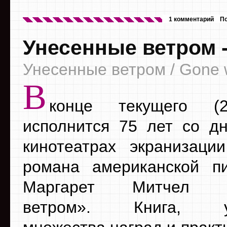
1 комментарий
П
Унесенные ветром 
Унесенные ветром / Gone w
В
конце текущего (2
исполнится 75 лет со д
кинотеатрах экранизации
романа американской п
Маргарет Митчел «
ветром». Книга, уд