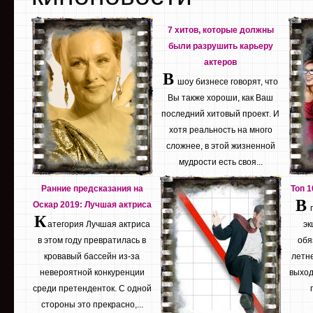
7 хитов, которые должны
были разрушить карьеру
актеров
В
шоу бизнесе говорят, что
Вы также хороши, как Ваш
последний хитовый проект. И
хотя реальность на много
сложнее, в этой жизненной
мудрости есть своя...
Ранние предсказания на
Топ 
В
Оскар 2019: Лучшая актриса
К
атегория Лучшая актриса
эк
в этом году превратилась в
обя
кровавый бассейн из-за
летне
невероятной конкуренции
выход
среди претенденток. С одной
стороны это прекрасно,...