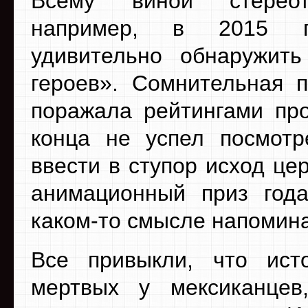
Всему виной стереот
например, в 2015 
удивительно обнаружить
героев». Сомнительная 
поражала рейтингами про
конца не успел посмотр
ввести в ступор исход ц
анимационный приз год
каком-то смысле напомина
Все привыкли, что ист
мертвых у мексиканцев