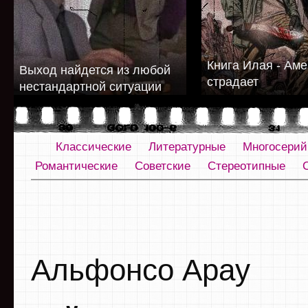
Книга Илая - Аме
Выход найдется из любой
страдает
нестандартной ситуации
Классические
Литературные
Многосери
Романтические
Советские
Стереотипные
Альфонсо Арау