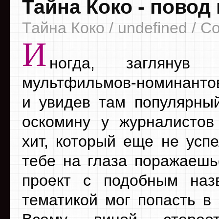
Тайна Коко - повод
Тайна Коко / undefined / C
И
ногда, заглянув
мультфильмов-номинанто
и увидев там популярны
оскомину у журналистов
хит, который еще не успе
тебе на глаза поражаешьс
проект с подобным наз
тематикой мог попасть в 