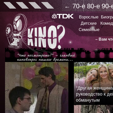
←
70-е
80-е
90-
Взрослые
Биог
Детские
Комед
Семейные
– Вам ч
"Другая женщина
руководство к д
обманутым