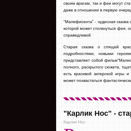
своим врагам, так и феи могут с
даже в отношении в первую очере
"Малефисента" - чудесная сказка о
которой может столкнуться фея, он
справедливой.
Старая сказка о спящей кра
подробностями, новыми героя
представляет собой фильм“Мале
полного, раскрытого сюжета, тща
есть красивой актерской игры и
может похвастаться фантастически
"Карлик Нос" - ст
Карлик Нос