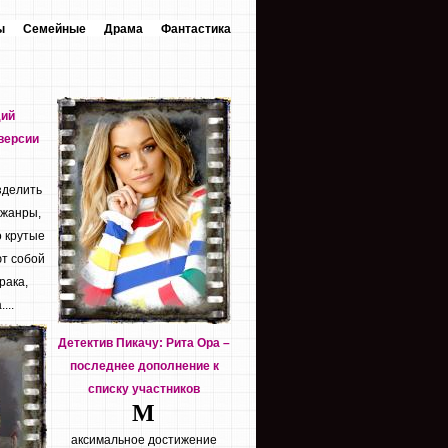
ы
Семейные
Драма
Фантастика
дий
версии
зделить
 жанры,
о крутые
т собой
рака,
...
Детектив Пикачу: Рита Ора –
последнее дополнение к
списку участников
М
аксимальное достижение