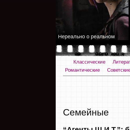
Нереально о реальном
Классические
Литера
Романтические
Советски
Семейные
“Агенты Щ.И.Т.”: 