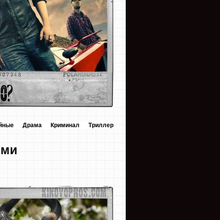
йные
Драма
Криминал
Триллер
ями