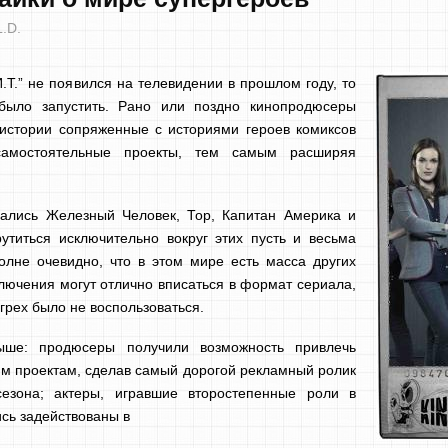
L.D.
.Т.” не появился на телевидении в прошлом году, то
было запустить. Рано или поздно кинопродюсеры
 истории сопряженные с историями героев комиксов
амостоятельные проекты, тем самым расширяя
сались Железный Человек, Тор, Капитан Америка и
утиться исключительно вокруг этих пусть и весьма
лне очевидно, что в этом мире есть масса других
лючения могут отлично вписаться в формат сериала,
грех было не воспользоваться.
ыше: продюсеры получили возможность привлечь
м проектам, сделав самый дорогой рекламный ролик
езона; актеры, игравшие второстепенные роли в
сь задействованы в