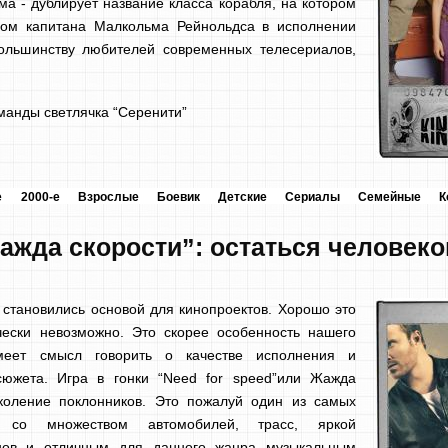
ма - дублирует название класса корабля, на котором
лом капитана Малкольма Рейнольдса в исполнении
большинству любителей современных телесериалов,
манды светлячка “Серенити”
е
2000-е
Взрослые
Боевик
Детские
Сериалы
Семейные
К
Жажда скорости”: остаться человек
становились основой для кинопроектов. Хорошо это
чески невозможно. Это скорее особенность нашего
еет смысл говорить о качестве исполнения и
сюжета. Игра в гонки “Need for speed”или Жажда
коление поклонников. Это пожалуй один из самых
ов со множеством автомобилей, трасс, яркой
нов и отличным для данного жанра музыкальным