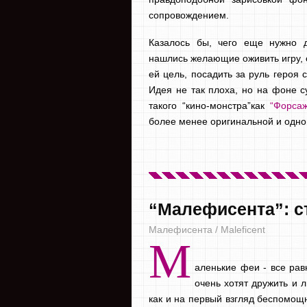
сопровождением.
Казалось бы, чего еще нужно д
нашлись желающие оживить игру, с
ей цель, посадить за руль героя 
Идея не так плоха, но на фоне 
такого “кино-монстра”как
“Форсаж
более менее оригинальной и одн
“Малефисента”: с
Малефисента / Maleficent
М
аленькие феи - все рав
очень хотят дружить и л
как и на первый взгляд беспомощ