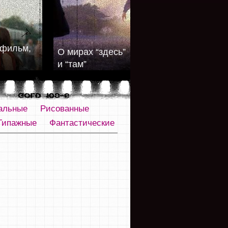
фильм,
О мирах “здесь”
и “там”
альные
Рисованные
Типажные
Фантастические