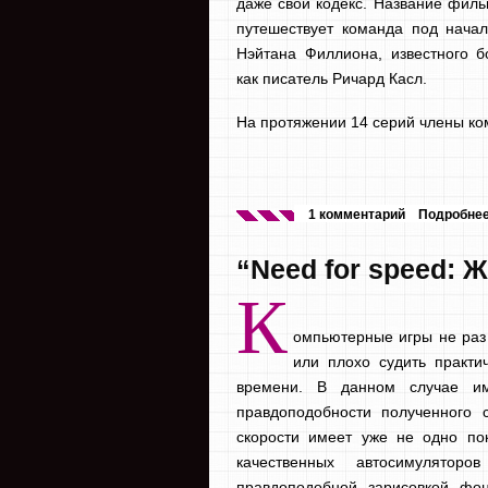
даже свой кодекс. Название филь
путешествует команда под нача
Нэйтана Филлиона, известного 
как писатель Ричард Касл.
На протяжении 14 серий члены ко
1 комментарий
Подробне
“Need for speed: 
К
омпьютерные игры не раз 
или плохо судить практи
времени. В данном случае им
правдоподобности полученного 
скорости имеет уже не одно по
качественных автосимулятор
правдоподобной зарисовкой фо