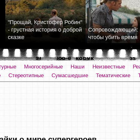
"Прощай, Кристофер Робин"
- грустная история о доброй
Сопровождающий: 
сказке
чтобы убить время
турные
Многосерийные
Наши
Неизвестные
Ре
е
Стереотипные
Сумасшедшие
Тематические
байки о мире супергероев