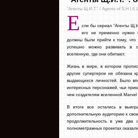
“Агенты Щ.И.Т.” / Agents of S.H.I.E.
Е
сли бы сериал “Агенты Щ.И
его не пременно нужно 
должны были прийти к тому, что
успешно можно развивать в с
вселенную, где они обитают.
Жизнь в мире, в котором пропи
другие супергерои не обязана кр
выдающихся личностей. Было впо
интересных персонажей, чьи прик
чем создателям вселенной Marvel 
В итоге все остались в выигр
дополнительную аудиторию к свои
продолжительность в уже два с
полнометражных проектах оказали