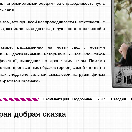
тать непримиримыми борцами за справедливость пусть
дь себя.
 том, что при всей несправедливости и жестокости, с
а, как маленькая девочка, в душе останется чистой и
савице, рассказанная на новый лад с новыми
ми и досказанными историями - вот что такое
фисента”, вышедший на экране этим летом. Помимо
тельно прописанных образов героев, самой что ни на
 как следствие сильной смысловой нагрузки фильм
 красивой картинкой.
1 комментарий
Подробнее
2014
Сегодня
арая добрая сказка