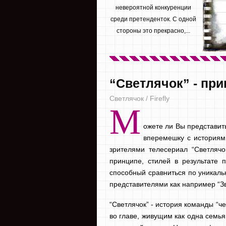
невероятной конкуренции
среди претенденток. С одной
стороны это прекрасно,...
“Светлячок” - пр
Светлячок / Firefly
М
ожете ли Вы представит
вперемешку с историям
зрителями телесериал “Светлячо
принципе, стилей в результате 
способный сравниться по уникаль
представителями как например “Зв
“Светлячок” - история команды “ч
во главе, живущим как одна семья