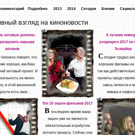
 комментарий
Подробнее
2013
2014
Сегодня
Боевик
Сериал
ивный взгляд на киноновости
ов, которые должны
6 лучших коме
разрушить карьеру
уходящего 2017 по 
актеров
Эсквайер
С
бизнесе говорят, что
егодня трудно ра
кже хороши, как Ваш
хорошие фильмы на
ий хитовый проект. И
так как действительн
реальность на много
проекты представляю
е, в этой жизненной
смесь легкости и м
рости есть своя...
юмора и пафоса.
Топ 10 экшен-фильмов 2017
В
последнее время жанр
экшен уже не является
обязательным атрибутом
летнего проката. Сейчас они