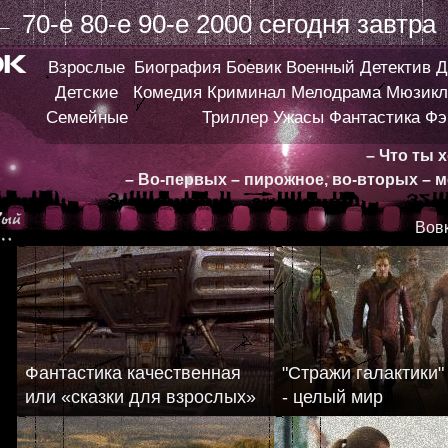
←
70-е
80-е
90-е
2000
сегодня
завтра
Взрослые
Биография
Боевик
Военный
Детектив
Д
Детские
Комедия
Криминал
Мелодрама
Мюзикл
Семейные
Триллер
Ужасы
Фантастика
Фэ
– Что ты 
– Во-первых – пирожное, во-вторых – м
Вовк
Фантастика качественная
"Стражи галактики"
или «сказки для взрослых»
- целый мир