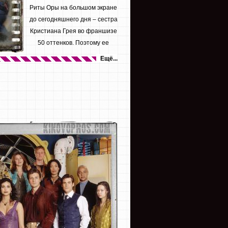
Риты Оры на большом экране
до сегодняшнего дня – сестра
Кристиана Грея во франшизе
50 оттенков. Поэтому ее
желание...
Ещё...