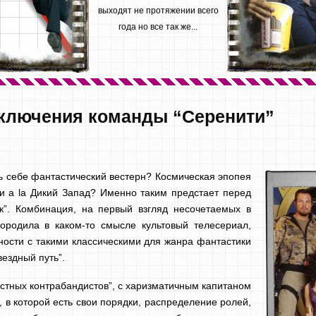
выходят не протяжении всего
года но все так же...
иключения команды “Серенити”
ь себе фантастический вестерн? Космическая эпопея
и а la Дикий Запад? Именно таким предстает перед
к”. Комбинация, на первый взгляд несочетаемых в
породила в каком-то смысле культовый телесериал,
ности с такими классическими для жанра фантастики
ездный путь”.
естных контрабандистов”, с харизматичным капитаном
, в которой есть свои порядки, распределение ролей,