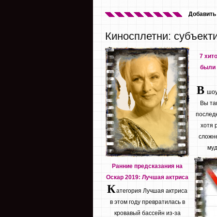
Добавить
Киносплетни: субъект
7 хит
были 
В
шоу 
Вы та
последн
хотя 
сложне
муд
Ранние предсказания на
Оскар 2019: Лучшая актриса
К
атегория Лучшая актриса
в этом году превратилась в
кровавый бассейн из-за