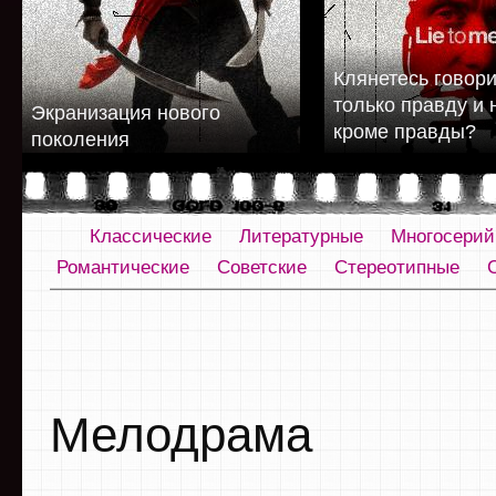
Клянетесь говори
только правду и 
Экранизация нового
кроме правды?
поколения
Классические
Литературные
Многосери
Романтические
Советские
Стереотипные
Мелодрама