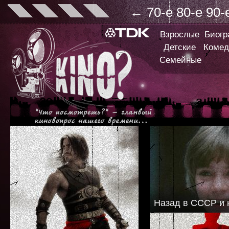
←
70-е
80-е
90-
Взрослые
Биог
Детские
Комед
Семейные
Назад в СССР и 