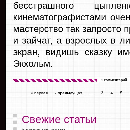
бесстрашного цыплен
кинематографистами очен
мастерство так запросто 
и зайчат, а взрослых в ли
экран, видишь сказку им
Экхольм.
1 комментарий
« первая
‹ предыдущая
…
3
4
5
Свежие статьи