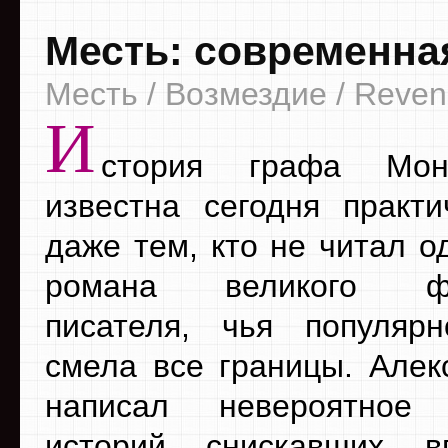
Месть: современна
Месть / Возмездие / Reve
И
стория графа Мон
известна сегодня практи
даже тем, кто не читал о
романа великого фра
писателя, чья популяр
смела все границы. Але
написал невероятное 
историй снискавших вп