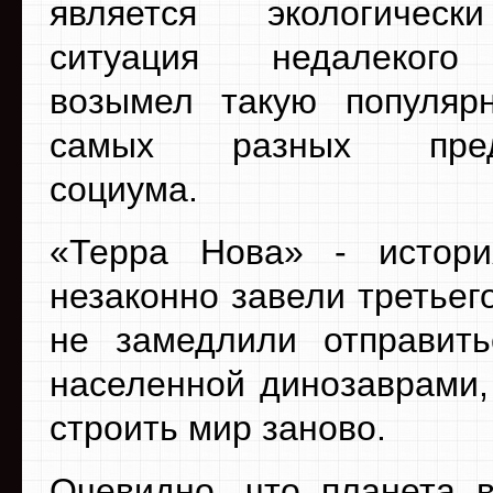
является экологичес
ситуация недалекого
возымел такую популяр
самых разных предс
социума.
«Терра Нова» - истори
незаконно завели третьег
не замедлили отправит
населенной динозаврами,
строить мир заново.
Очевидно, что планета 