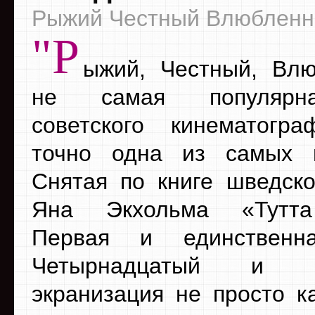
Рыжий Честный Влюблен
"Р
ыжий, Честный, Вл
не самая популярн
советского кинематогр
точно одна из самых и
Снятая по книге шведско
Яна Экхольма «Тутта
Первая и единственн
Четырнадцатый и 
экранизация не просто к