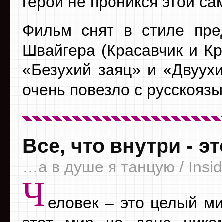
герой не проникся этой са
Фильм снят в стиле пр
Швайгера (Красавчик и Кр
«Безухий заяц» и «Двуух
очень повезло с русскояз
Все, что внутри - э
…а в душе я танцую / Insid
Ч
еловек – это целый ми