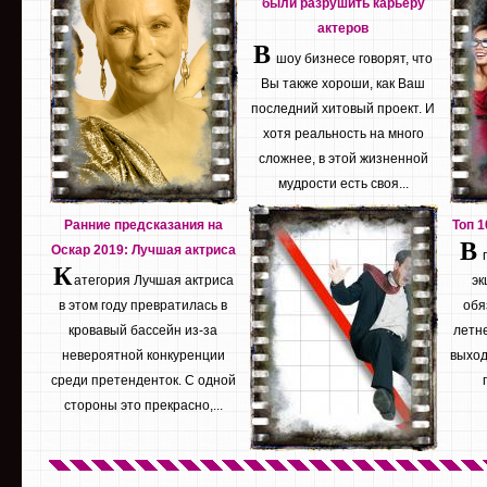
были разрушить карьеру
актеров
В
шоу бизнесе говорят, что
Вы также хороши, как Ваш
последний хитовый проект. И
хотя реальность на много
сложнее, в этой жизненной
мудрости есть своя...
Ранние предсказания на
Топ 
В
Оскар 2019: Лучшая актриса
К
атегория Лучшая актриса
эк
в этом году превратилась в
обя
кровавый бассейн из-за
летне
невероятной конкуренции
выход
среди претенденток. С одной
стороны это прекрасно,...