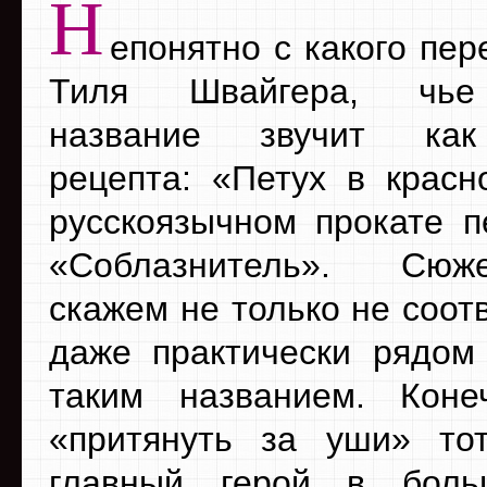
Н
епонятно с какого пе
Тиля Швайгера, чье
название звучит как
рецепта: «Петух в красн
русскоязычном прокате п
«Соблазнитель». Сюж
скажем не только не соотв
даже практически рядом
таким названием. Коне
«притянуть за уши» то
главный герой в бол