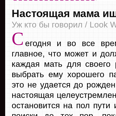
Настоящая мама ищ
Уж кто бы говорил / Look W
С
егодня и во все вре
главное, что может и дол
каждая мать для своего 
выбрать ему хорошего па
это не удается до рожден
настоящая целеустремлен
остановится на пол пути 
поиски до тех пор, по