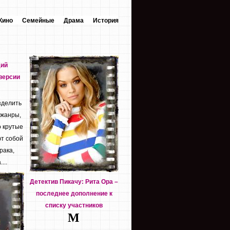
Кино
Семейные
Драма
История
дий
версии
зделить
 жанры,
о крутые
т собой
рака,
...
Детектив Пикачу: Рита Ора –
последнее дополнение к
списку участников
М