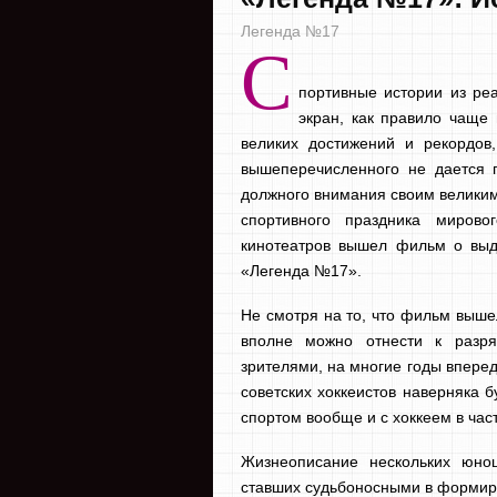
Легенда №17
С
портивные истории из ре
экран, как правило чаще 
великих достижений и рекордов
вышеперечисленного не дается 
должного внимания своим великим
спортивного праздника миров
кинотеатров вышел фильм о выд
«Легенда №17».
Не смотря на то, что фильм выше
вполне можно отнести к разря
зрителями, на многие годы впере
советских хоккеистов наверняка 
спортом вообще и с хоккеем в час
Жизнеописание нескольких юнош
ставших судьбоносными в формиро