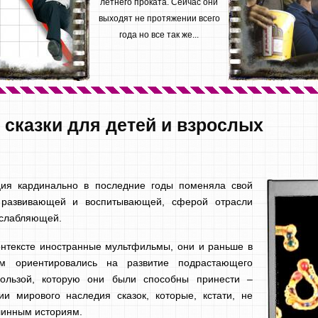
летнего проката. Сейчас они
выходят не протяжении всего
года но все так же...
 сказки для детей и взрослых
ция кардинально в последние годы поменяла свой
 развивающей и воспитывающей, сферой отрасли
асслабляющей.
онтексте иностранные мультфильмы, они и раньше в
м ориентировались на развитие подрастающего
ользой, которую они были способны принести –
и мирового наследия сказок, которые, кстати, не
длинным историям.