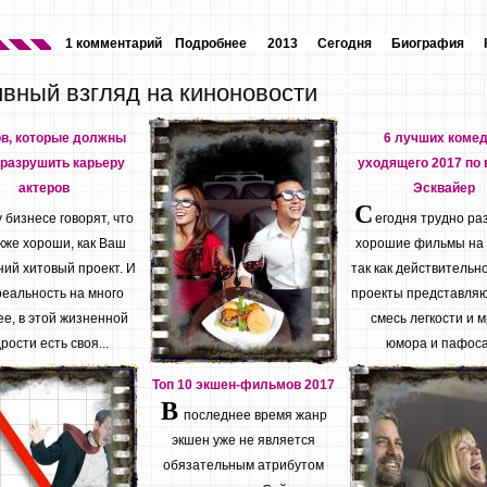
1 комментарий
Подробнее
2013
Сегодня
Биография
ивный взгляд на киноновости
ов, которые должны
6 лучших коме
разрушить карьеру
уходящего 2017 по 
актеров
Эсквайер
С
бизнесе говорят, что
егодня трудно ра
кже хороши, как Ваш
хорошие фильмы на
ий хитовый проект. И
так как действительн
реальность на много
проекты представляю
е, в этой жизненной
смесь легкости и м
рости есть своя...
юмора и пафоса.
Топ 10 экшен-фильмов 2017
В
последнее время жанр
экшен уже не является
обязательным атрибутом