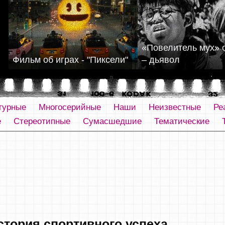
«Повелитель мух» 
Фильм об играх - "Пиксели"
– дьявол
турные
Многосерийные
Наши
Неизвестные
Ре
е
Стереотипные
Сумасшедшие
Тематические
стория спортивного успеха