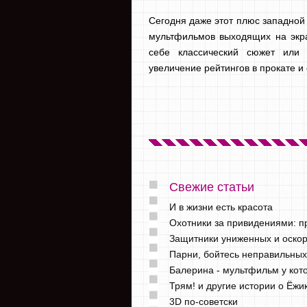
Сегодня даже этот плюс западной 
мультфильмов выходящих на экра
себе классический сюжет или
увеличение рейтингов в прокате и
Свежие статьи
И в жизни есть красота
Охотники за привидениями: 
Защитники униженных и оскор
Парни, бойтесь неправильны
Балерина - мультфильм у кот
Трям! и другие истории о Ёж
3D по-советски