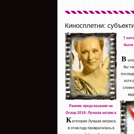
Киносплетни: субъект
7 хит
были 
В
шоу 
Вы та
последн
хотя 
сложне
муд
Ранние предсказания на
Оскар 2019: Лучшая актриса
К
атегория Лучшая актриса
в этом году превратилась в