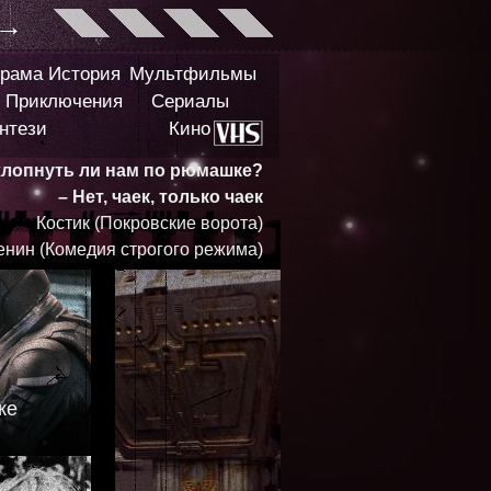
→
рама
История
Мультфильмы
Приключения
Сериалы
нтези
Кино
 хлопнуть ли нам по рюмашке?
– Нет, чаек, только чаек
Костик (Покровские ворота)
енин (Комедия строгого режима)
ке