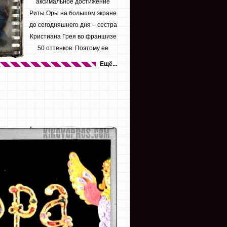
аксимальное достижение
Риты Оры на большом экране
до сегодняшнего дня – сестра
Кристиана Грея во франшизе
50 оттенков. Поэтому ее
желание...
Ещё...