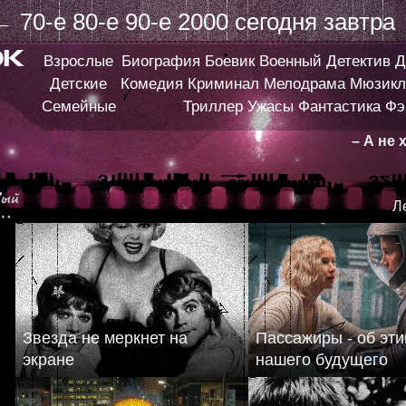
←
70-е
80-е
90-е
2000
сегодня
завтра
Взрослые
Биография
Боевик
Военный
Детектив
Д
Детские
Комедия
Криминал
Мелодрама
Мюзикл
Семейные
Триллер
Ужасы
Фантастика
Фэ
– А не
Л
Звезда не меркнет на
Пассажиры - об эти
экране
нашего будущего